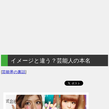
イメージと違う？芸能人の本名
[
芸能界の裏話
]